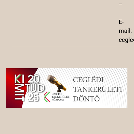
–
E-
mail:
cegle