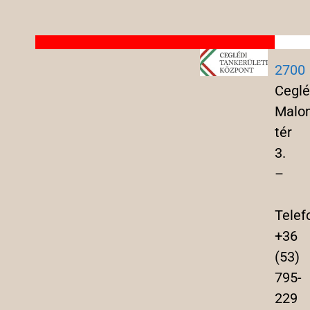
2700
Ceglé
Malo
tér
3.
–
Telef
+36
(53)
795-
229