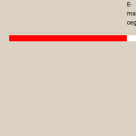
E-
mai
ceg